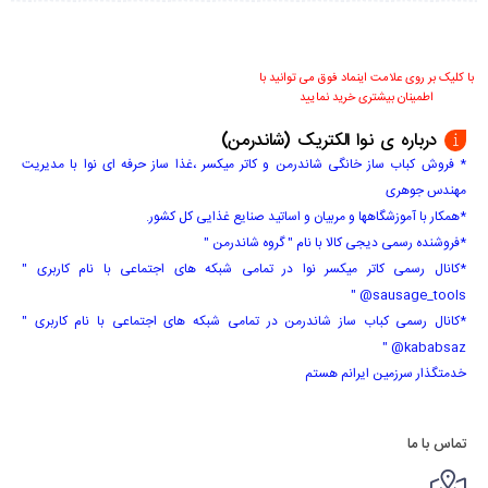
با کلیک بر روی علامت اینماد فوق می توانید با
اطمینان بیشتری خرید نمایید
درباره ی نوا الکتریک (شاندرمن)
* فروش کباب ساز خانگی شاندرمن و کاتر میکسر ،غذا ساز حرفه ای نوا با مدیریت
مهندس جوهری
*همکار با آموزشگاهها و مربیان و اساتید صنایع غذایی کل کشور.
*فروشنده رسمی دیجی کالا با نام " گروه شاندرمن "
*کانال رسمی کاتر میکسر نوا در تمامی شبکه های اجتماعی با نام کاربری "
sausage_tools@ "
*کانال رسمی کباب ساز شاندرمن در تمامی شبکه های اجتماعی با نام کاربری "
kababsaz@ "
خدمتگذار سرزمین ایرانم هستم
تماس با ما