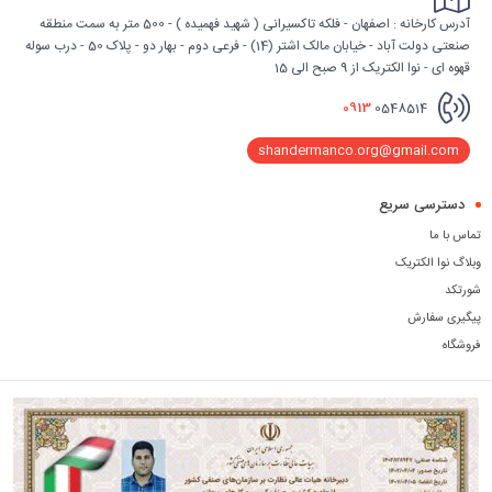
آدرس کارخانه : اصفهان - فلکه تاکسیرانی ( شهید فهمیده ) - 500 متر به سمت منطقه
صنعتی دولت آباد - خیابان مالک اشتر (14) - فرعی دوم - بهار دو - پلاک 50 - درب سوله
قهوه ای - نوا الکتریک از 9 صبح الی 15
0913
0548514
shandermanco.org@gmail.com
دسترسی سریع
تماس با ما
وبلاگ نوا الکتریک
شورتکد
پیگیری سفارش
فروشگاه