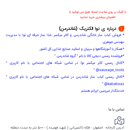
با کلیک بر روی علامت اینماد فوق می توانید با
اطمینان بیشتری خرید نمایید
درباره ی نوا الکتریک (شاندرمن)
* فروش کباب ساز خانگی شاندرمن و کاتر میکسر ،غذا ساز حرفه ای نوا با مدیریت
مهندس جوهری
*همکار با آموزشگاهها و مربیان و اساتید صنایع غذایی کل کشور.
*فروشنده رسمی دیجی کالا با نام " گروه شاندرمن "
*کانال رسمی کاتر میکسر نوا در تمامی شبکه های اجتماعی با نام کاربری "
sausage_tools@ "
*کانال رسمی کباب ساز شاندرمن در تمامی شبکه های اجتماعی با نام کاربری "
kababsaz@ "
خدمتگذار سرزمین ایرانم هستم
تماس با ما
آدرس کارخانه : اصفهان - فلکه تاکسیرانی ( شهید فهمیده ) - 500 متر به سمت منطقه