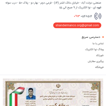
صنعتی دولت آباد - خیابان مالک اشتر (14) - فرعی دوم - بهار دو - پلاک 50 - درب سوله
قهوه ای - نوا الکتریک از 9 صبح الی 15
0913
0548514
shandermanco.org@gmail.com
دسترسی سریع
تماس با ما
وبلاگ نوا الکتریک
شورتکد
پیگیری سفارش
فروشگاه