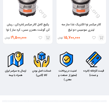
کاتر میکسر نوا الکتریک غذا ساز سه
پکیج کامل کاتر میکسر (خردکن ، ریش
لیتری سوسیس-دو تیغ
کن گوشت ،همزن سس ، کره ساز ) نوا
الکتریک – هفت تیغ
19,500,000
15,700,000
تومان
تومان
افزودن
افزودن
به
به
سبد
سبد
قیمت کارخانه (خرده
امنیت در پرداخت
ضمانت اصل بودن
ارسال به سراسر ایران
و عمده)
(مجوز از صنعت و
کالا (کتبی)
همراه با بیمه
معدن )