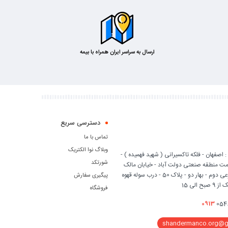
ارسال به سراسر ایران همراه با بیمه
دسترسی سریع
تماس با ما
وبلاگ نوا الکتریک
 اصفهان - فلکه تاکسیرانی ( شهید فهمیده ) -
شورتکد
ه سمت منطقه صنعتی دولت آباد - خیابان مالک
اشتر (14) - فرعی دوم - بهار دو - پلاک 50 - درب سوله قهوه
پیگیری سفارش
ح الی 15
فروشگاه
0913
054
shandermanco.org@g