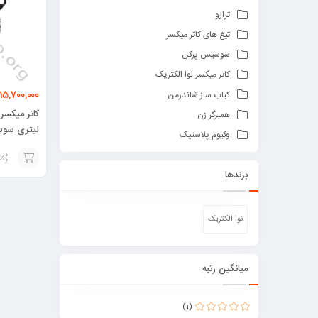
ترازو
تیغ های کاتر میکسر
سوسیس پرکن
کاتر میکسر نوا الکتریک
15,700,000
کباب ساز شاندرمن
کاتر میکسر 
همبرگر زن
لیتری سوس
وکیوم پلاستیک
برندها
افزودن
به
نوا الکتریک
سبد
میانگین رتبه
(1)
امتیاز
5
از 5