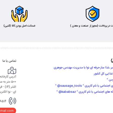
ت در پرداخت (مجوز از صنعت و معدن )
ضمانت اصل بودن کالا (کتبی)
)
تماس با ما
ر ،غذا ساز حرفه ای نوا با مدیریت مهندس جوهری
 غذایی کل کشور.
آدرس کارخانه :
من "
500 متر ب
 نام کاربری " sausage_tools@ "
تماعی با نام کاربری " kababsaz@ "
ای - نوا الکتریک از 9 صب
8514
mail.com