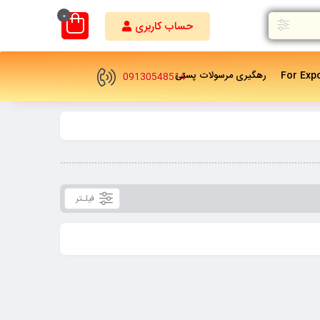
0
حساب کاربری
For Exp
رهگیری مرسولات پستی
09130548514
فیلـتر