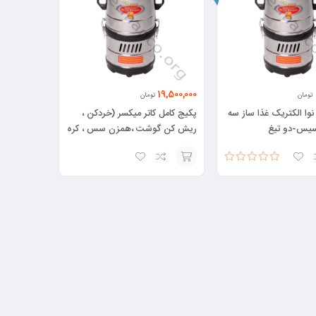
19,500,000
تومان
تومان
نوا الکتریک غذا ساز سه
پکیج کامل کاتر میکسر (خردکن ،
یس-دو تیغ
ریش کن گوشت ،همزن سس ، کره
ساز ) نوا الکتریک – هفت تیغ
امتیاز
5.00
از
افزودن
5
به
سبد