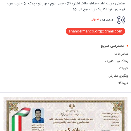
صنعتی دولت آباد - خیابان مالک اشتر (14) - فرعی دوم - بهار دو - پلاک 50 - درب سوله
قهوه ای - نوا الکتریک از 9 صبح الی 15
0913
0548514
shandermanco.org@gmail.com
دسترسی سریع
تماس با ما
وبلاگ نوا الکتریک
شورتکد
پیگیری سفارش
فروشگاه