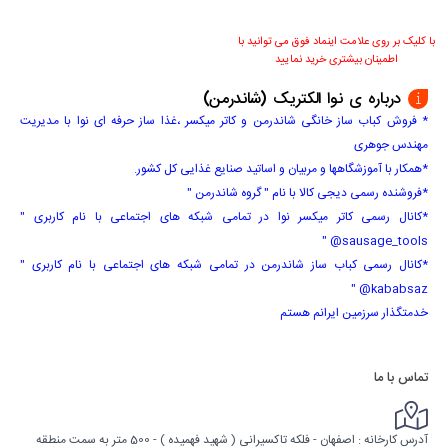
با کلیک بر روی علامت اینماد فوق می توانید با
اطمینان بیشتری خرید نمایید
درباره ی نوا الکتریک (شاندرمن)
* فروش کباب ساز خانگی شاندرمن و کاتر میکسر ،غذا ساز حرفه ای نوا با مدیریت
مهندس جوهری
*همکار با آموزشگاهها و مربیان و اساتید صنایع غذایی کل کشور.
*فروشنده رسمی دیجی کالا با نام " گروه شاندرمن "
*کانال رسمی کاتر میکسر نوا در تمامی شبکه های اجتماعی با نام کاربری "
sausage_tools@ "
*کانال رسمی کباب ساز شاندرمن در تمامی شبکه های اجتماعی با نام کاربری "
kababsaz@ "
خدمتگذار سرزمین ایرانم هستم
تماس با ما
آدرس کارخانه : اصفهان - فلکه تاکسیرانی ( شهید فهمیده ) - 500 متر به سمت منطقه