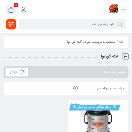
0
خانه
/ محصولات برچسب خورده “لیته کن نوا”
لیته کن نوا
فیلـتر
نمایش یک نتیجه
مرتب سازی بر اساس
⦿ ارسال رایگان به سراسر ایران ⦿