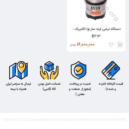
دستگاه ترشی لیته ساز نوا الکتریک –
دو تیغ
16,000,000
تومان
افزودن
به
سبد
قیمت کارخانه (خرده
امنیت در پرداخت
ضمانت اصل بودن
ارسال به سراسر ایران
و عمده)
(مجوز از صنعت و
کالا (کتبی)
همراه با بیمه
معدن )