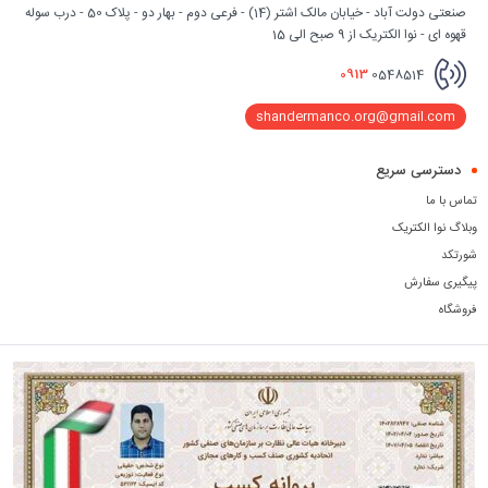
صنعتی دولت آباد - خیابان مالک اشتر (14) - فرعی دوم - بهار دو - پلاک 50 - درب سوله
قهوه ای - نوا الکتریک از 9 صبح الی 15
0913
0548514
shandermanco.org@gmail.com
دسترسی سریع
تماس با ما
وبلاگ نوا الکتریک
شورتکد
پیگیری سفارش
فروشگاه