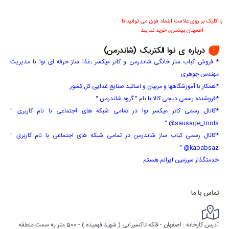
با کلیک بر روی علامت اینماد فوق می توانید با
اطمینان بیشتری خرید نمایید
درباره ی نوا الکتریک (شاندرمن)
* فروش کباب ساز خانگی شاندرمن و کاتر میکسر ،غذا ساز حرفه ای نوا با مدیریت
مهندس جوهری
*همکار با آموزشگاهها و مربیان و اساتید صنایع غذایی کل کشور.
*فروشنده رسمی دیجی کالا با نام " گروه شاندرمن "
*کانال رسمی کاتر میکسر نوا در تمامی شبکه های اجتماعی با نام کاربری "
sausage_tools@ "
*کانال رسمی کباب ساز شاندرمن در تمامی شبکه های اجتماعی با نام کاربری "
kababsaz@ "
خدمتگذار سرزمین ایرانم هستم
تماس با ما
آدرس کارخانه : اصفهان - فلکه تاکسیرانی ( شهید فهمیده ) - 500 متر به سمت منطقه