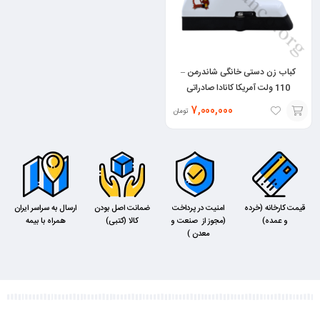
کباب زن دستی خانگی شاندرمن –
110 ولت آمریکا کانادا صادراتی
7,000,000
تومان
افزودن
به
سبد
قیمت کارخانه (خرده
امنیت در پرداخت
ضمانت اصل بودن
ارسال به سراسر ایران
و عمده)
(مجوز از صنعت و
کالا (کتبی)
همراه با بیمه
معدن )