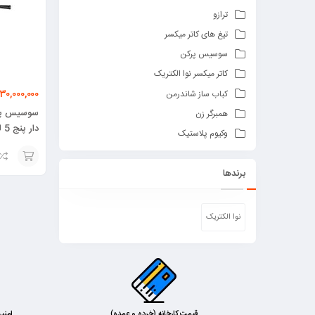
ترازو
تیغ های کاتر میکسر
سوسیس پرکن
کاتر میکسر نوا الکتریک
30,000,000
کباب ساز شاندرمن
سوسیس پرک
همبرگر زن
دار پنج 5 لیتری موگه
وکیوم پلاستیک
برندها
افزودن
به
نوا الکتریک
سبد
قیمت کارخانه (خرده و عمده)
امنی