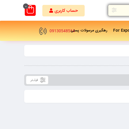
0
حساب کاربری
For Exp
رهگیری مرسولات پستی
09130548514
فیلـتر