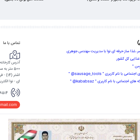
)
تماس با ما
ر ،غذا ساز حرفه ای نوا با مدیریت مهندس جوهری
 غذایی کل کشور.
آدرس کارخانه :
من "
500 متر ب
 نام کاربری " sausage_tools@ "
تماعی با نام کاربری " kababsaz@ "
ای - نوا الکتریک از 9 صب
8514
mail.com