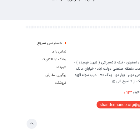
دسترسی سریع
تماس با ما
وبلاگ نوا الکتریک
 اصفهان - فلکه تاکسیرانی ( شهید فهمیده ) -
شورتکد
ه سمت منطقه صنعتی دولت آباد - خیابان مالک
اشتر (14) - فرعی دوم - بهار دو - پلاک 50 - درب سوله قهوه
پیگیری سفارش
ح الی 15
فروشگاه
0913
054
shandermanco.org@g